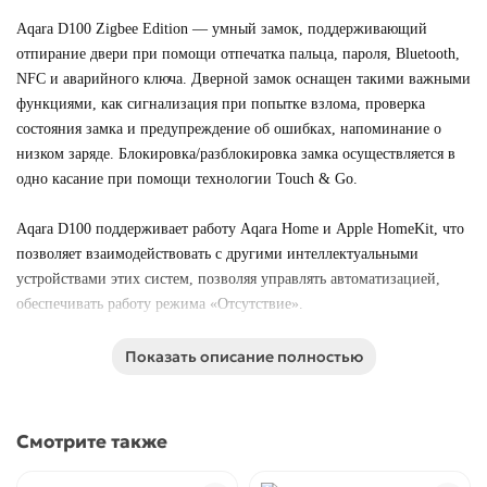
Aqara D100 Zigbee Edition — умный замок, поддерживающий
отпирание двери при помощи отпечатка пальца, пароля, Bluetooth,
NFC и аварийного ключа. Дверной замок оснащен такими важными
функциями, как сигнализация при попытке взлома, проверка
состояния замка и предупреждение об ошибках, напоминание о
низком заряде. Блокировка/разблокировка замка осуществляется в
одно касание при помощи технологии
Touch
&
Go
.
Aqara D100 поддерживает работу Aqara Home и Apple HomeKit, что
позволяет взаимодействовать с другими интеллектуальными
устройствами этих систем, позволяя управлять автоматизацией,
обеспечивать работу режима «Отсутствие».
Показать описание полностью
Смотрите также
Особенности
Aqara
D
100: