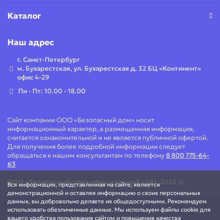
Каталог
Наш адрес
г. Санкт-Петербург
м. Бухарестская, ул. Бухарестская д. 32 БЦ «Континент»
офис 4-29
Пн - Пт: 10.00 - 18.00
Сайт компании ООО «Безопасный дом» носит
информационный характер, а размещенная информация,
считается ознакомительной и не является публичной офертой.
Для получения более подробной информации следует
обращаться к нашим консультантам по телефону
8 800 775-64-
63
ООО «Безопасный дом»
официальный сайт
. 2026 ©
Вся информация, представленная на сайте, является
демонстрационной и оставляя информацию о своих персональных
данных, вы добровольно делаете их общедоступными. Рекомендуем
использовать обезличенные данные. Мы используем файлы cookie для
вашего удобства пользования сайтом и повышения качества