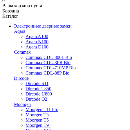
0
Ваша корзина пуста!
Корзина
Каталог
Электронные дверные замки
Aqara
Aqara A100
Aqara N100
Aqara D100
Commax
Commax CDL-300L Bio
Commax CDL-3PR Bio
Commax CDL-710MP Bio
Commax CDL-88P Bio
Dircode
Dircode S11
Dircode T850
Dircode U800
Dircode Q2
Moorgen
Moorgen T11 Pro
Moorgen T3+
Moorgen T5+
Moorgen T9+