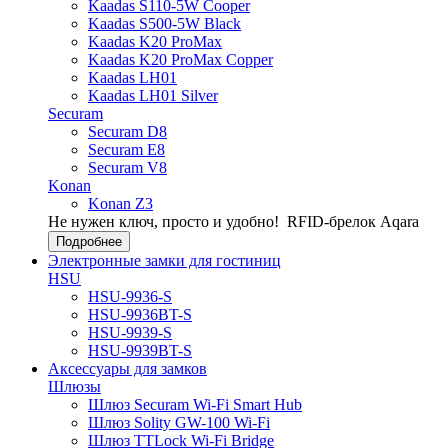
Kaadas S110-5W Cooper
Kaadas S500-5W Black
Kaadas K20 ProMax
Kaadas K20 ProMax Copper
Kaadas LH01
Kaadas LH01 Silver
Securam
Securam D8
Securam E8
Securam V8
Konan
Konan Z3
Не нужен ключ, просто и удобно!
RFID-брелок Aqara
Подробнее
Электронные замки для гостиниц
HSU
HSU-9936-S
HSU-9936BT-S
HSU-9939-S
HSU-9939BT-S
Аксессуары для замков
Шлюзы
Шлюз Securam Wi-Fi Smart Hub
Шлюз Solity GW-100 Wi-Fi
Шлюз TTLock Wi-Fi Bridge