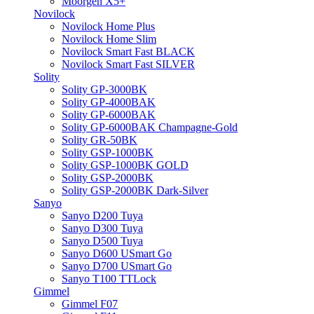
Moorgen X5+
Novilock
Novilock Home Plus
Novilock Home Slim
Novilock Smart Fast BLACK
Novilock Smart Fast SILVER
Solity
Solity GP-3000BK
Solity GP-4000BAK
Solity GP-6000BAK
Solity GP-6000BAK Champagne-Gold
Solity GR-50BK
Solity GSP-1000BK
Solity GSP-1000BK GOLD
Solity GSP-2000BK
Solity GSP-2000BK Dark-Silver
Sanyo
Sanyo D200 Tuya
Sanyo D300 Tuya
Sanyo D500 Tuya
Sanyo D600 USmart Go
Sanyo D700 USmart Go
Sanyo T100 TTLock
Gimmel
Gimmel F07