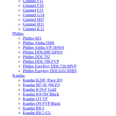
Gimmel F11
Gimmel F20
Gimmel F21
Gimmel G14
Gimmel H07
Gimmel H11
Gimmel K12
Philips
Philips 603
Philips Alpha-5HB
Philips Alpha-VP-5HWS
Philips DDL608-5HWS
Philips DDL702
Philips DDL709-FVP
Philips EasyKey DDL720-MVP
Philips Easykey DDL610-5HBS
Kaadas
Kaadas K20F (Face ID)
Kaadas M7-W (Wi-Fi)
Kaadas K19-F Gold
Kaadas K9-5W Black
Kaadas Q3 VP
Kaadas Q9 FVP Black
Kaadas R8-5
Kaadas R8-5 GL