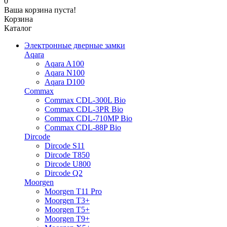
0
Ваша корзина пуста!
Корзина
Каталог
Электронные дверные замки
Aqara
Aqara A100
Aqara N100
Aqara D100
Commax
Commax CDL-300L Bio
Commax CDL-3PR Bio
Commax CDL-710MP Bio
Commax CDL-88P Bio
Dircode
Dircode S11
Dircode T850
Dircode U800
Dircode Q2
Moorgen
Moorgen T11 Pro
Moorgen T3+
Moorgen T5+
Moorgen T9+