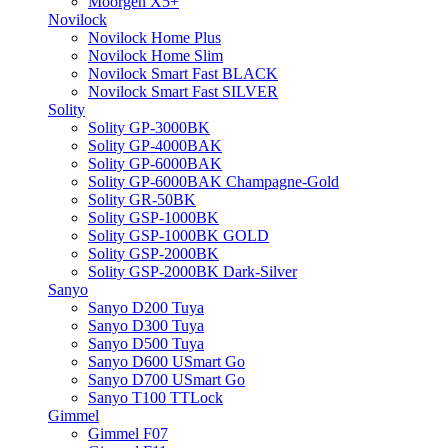
Moorgen X5+
Novilock
Novilock Home Plus
Novilock Home Slim
Novilock Smart Fast BLACK
Novilock Smart Fast SILVER
Solity
Solity GP-3000BK
Solity GP-4000BAK
Solity GP-6000BAK
Solity GP-6000BAK Champagne-Gold
Solity GR-50BK
Solity GSP-1000BK
Solity GSP-1000BK GOLD
Solity GSP-2000BK
Solity GSP-2000BK Dark-Silver
Sanyo
Sanyo D200 Tuya
Sanyo D300 Tuya
Sanyo D500 Tuya
Sanyo D600 USmart Go
Sanyo D700 USmart Go
Sanyo T100 TTLock
Gimmel
Gimmel F07