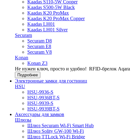
Kaadas S110-5W Cooper
Kaadas S500-5W Black
Kaadas K20 ProMax
Kaadas K20 ProMax Copper
Kaadas LH01
Kaadas LH01 Silver
Securam
Securam D8
Securam E8
Securam V8
Konan
Konan Z3
Не нужен ключ, просто и удобно!
RFID-брелок Aqara
Подробнее
Электронные замки для гостиниц
HSU
HSU-9936-S
HSU-9936BT-S
HSU-9939-S
HSU-9939BT-S
Аксессуары для замков
Шлюзы
Шлюз Securam Wi-Fi Smart Hub
Шлюз Solity GW-100 Wi-Fi
Шлюз TTLock Wi-Fi Bridge