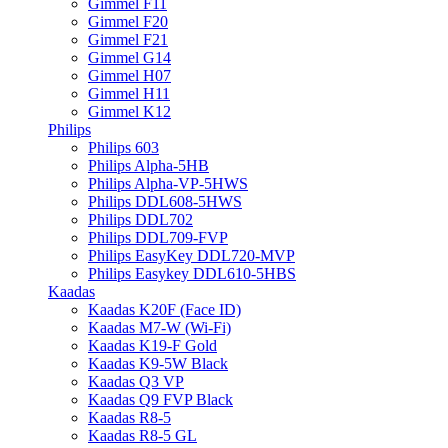
Gimmel F11
Gimmel F20
Gimmel F21
Gimmel G14
Gimmel H07
Gimmel H11
Gimmel K12
Philips
Philips 603
Philips Alpha-5HB
Philips Alpha-VP-5HWS
Philips DDL608-5HWS
Philips DDL702
Philips DDL709-FVP
Philips EasyKey DDL720-MVP
Philips Easykey DDL610-5HBS
Kaadas
Kaadas K20F (Face ID)
Kaadas M7-W (Wi-Fi)
Kaadas K19-F Gold
Kaadas K9-5W Black
Kaadas Q3 VP
Kaadas Q9 FVP Black
Kaadas R8-5
Kaadas R8-5 GL