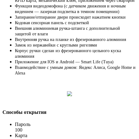
RFID карта, механический ключ, приложением через смартфон
Функция видеодомофона (с датчиком движения и ночным
видением
—
лазерная подсветка в темном помещении)
Запирание/отпирание двери происходит нажатием кнопки
Кодовая сенсорная панель с подсветкой
Внешняя алюминиевая ручка-штанга с дополнительной
защитой от влаги
Внутренняя ручка на планке из фрезерованного алюминия
Замок из нержавейки с круглыми ригелями
Корпус ручки сделан из фрезерованного цельного куска
алюминия
Приложение для IOS и
Android
—
Smart
Life
(
Tuya
)
Взаимодействие с умным домом: Яндекс Алиса,
Google
Home
и
Alexa
Способы открытия
Пароль
100
Карта