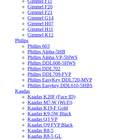
Gimmel F11
Gimmel F20
Gimmel F21
Gimmel G14
Gimmel H07
Gimmel H11
Gimmel K12
Philips
Philips 603
Philips Alpha-5HB
Philips Alpha-VP-5HWS
Philips DDL608-5HWS
Philips DDL702
Philips DDL709-FVP
Philips EasyKey DDL720-MVP
Philips Easykey DDL610-5HBS
Kaadas
Kaadas K20F (Face ID)
Kaadas M7-W (Wi-Fi)
Kaadas K19-F Gold
Kaadas K9-5W Black
Kaadas Q3 VP
Kaadas Q9 FVP Black
Kaadas R8-5
Kaadas R8-5 GL