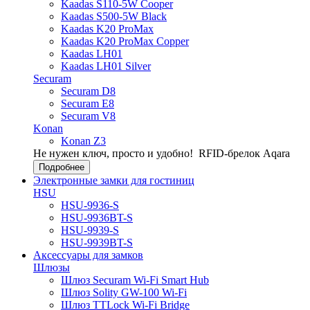
Kaadas S110-5W Cooper
Kaadas S500-5W Black
Kaadas K20 ProMax
Kaadas K20 ProMax Copper
Kaadas LH01
Kaadas LH01 Silver
Securam
Securam D8
Securam E8
Securam V8
Konan
Konan Z3
Не нужен ключ, просто и удобно!
RFID-брелок Aqara
Подробнее
Электронные замки для гостиниц
HSU
HSU-9936-S
HSU-9936BT-S
HSU-9939-S
HSU-9939BT-S
Аксессуары для замков
Шлюзы
Шлюз Securam Wi-Fi Smart Hub
Шлюз Solity GW-100 Wi-Fi
Шлюз TTLock Wi-Fi Bridge