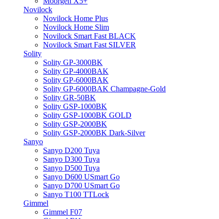
Moorgen X5+
Novilock
Novilock Home Plus
Novilock Home Slim
Novilock Smart Fast BLACK
Novilock Smart Fast SILVER
Solity
Solity GP-3000BK
Solity GP-4000BAK
Solity GP-6000BAK
Solity GP-6000BAK Champagne-Gold
Solity GR-50BK
Solity GSP-1000BK
Solity GSP-1000BK GOLD
Solity GSP-2000BK
Solity GSP-2000BK Dark-Silver
Sanyo
Sanyo D200 Tuya
Sanyo D300 Tuya
Sanyo D500 Tuya
Sanyo D600 USmart Go
Sanyo D700 USmart Go
Sanyo T100 TTLock
Gimmel
Gimmel F07