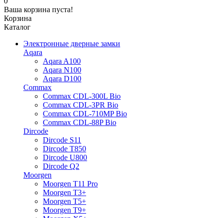
0
Ваша корзина пуста!
Корзина
Каталог
Электронные дверные замки
Aqara
Aqara A100
Aqara N100
Aqara D100
Commax
Commax CDL-300L Bio
Commax CDL-3PR Bio
Commax CDL-710MP Bio
Commax CDL-88P Bio
Dircode
Dircode S11
Dircode T850
Dircode U800
Dircode Q2
Moorgen
Moorgen T11 Pro
Moorgen T3+
Moorgen T5+
Moorgen T9+